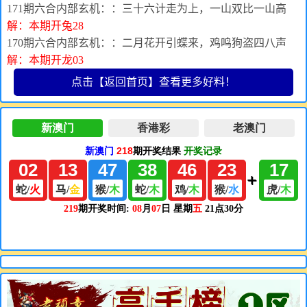
171期六合内部玄机：：三十六计走为上，一山双比一山高
解：本期开兔28
170期六合内部玄机：：二月花开引蝶来，鸡鸣狗盗四八声
解：本期开龙03
点击【返回首页】查看更多好料！