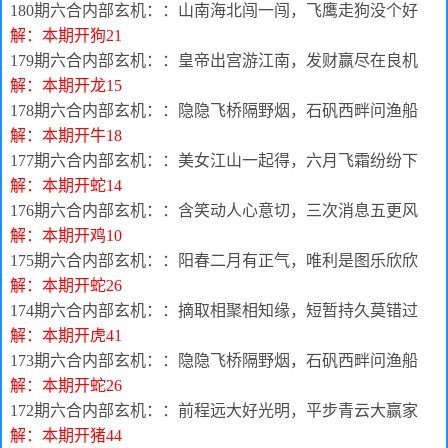
180期六合内部玄机：：山南海北闯一闯，飞鹰走狗没个好
解：本期开狗21
179期六合内部玄机：：皇帝出宫游江南，发财赢尽在良机
解：本期开龙15
178期六合内部玄机：：隐隐飞桥隔野烟，石矾西畔问渔船
解：本期开牛18
177期六合内部玄机：：美女江山一起得，六月飞霜纷纷下
解：本期开蛇14
176期六合内部玄机：：含笑动人心意切，三次消息五更风
解：本期开鸡10
175期六合内部玄机：：阳春二月有正气，唯利是图乐欣欣
解：本期开蛇26
174期六合内部玄机：：摘取相聚相知缘，短暂持久莫错过
解：本期开虎41
173期六合内部玄机：：隐隐飞桥隔野烟，石矾西畔问渔船
解：本期开蛇26
172期六合内部玄机：：前程远大好光明，平步青云大赢家
解：本期开猪44