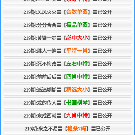
合数单双
219期:风风火火〓【
】〓已公开
极品单双
219期:分分合合〓【
】〓已公开
必中大小
219期:黄粱一梦〓【
】〓已公开
平特一肖
219期:胜人一筹〓【
】〓已公开
左右中特
219期:死不悔改〓【
】〓已公开
四肖中特
219期:前前后后〓【
】〓已公开
精选大小
219期:迷迷糊糊〓【
】〓已公开
书画棋琴
219期:龙的传人〓【
】〓已公开
九肖中特
219期:东成西就〓【
】〓已公开
稳杀7码
219期:来之不易〓【
】〓已公开