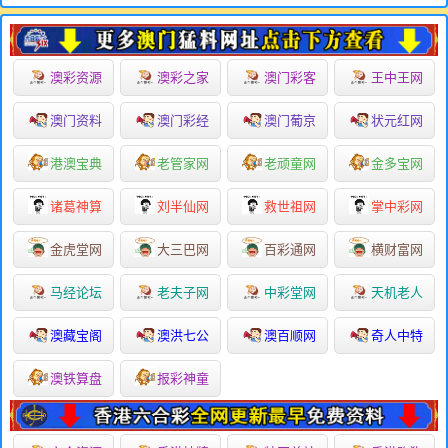
澳彩资源
澳彩之家
澳门彩客
王中王网
澳门资料
澳门彩经
澳门葡京
状元红网
港澳宝典
老管家网
老顽童网
金多宝网
诸葛神算
刘半仙网
救世祖网
掌中彩网
金虎堂网
大三巴网
百彩通网
横财富网
马经论坛
老夫子网
中彩堂网
天机老人
澳藏宝阁
澳洪七公
澳百顺网
奇人中特
澳铁算盘
报彩神童