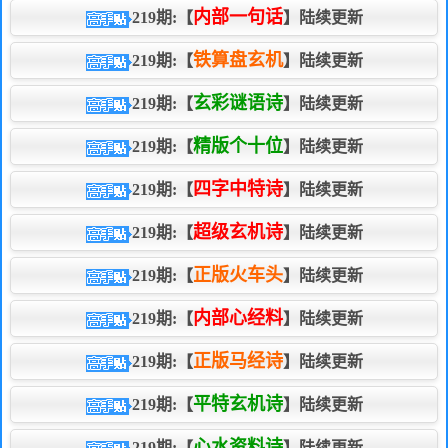
内部一句话
219期:【
】陆续更新
铁算盘玄机
219期:【
】陆续更新
玄彩谜语诗
219期:【
】陆续更新
精版个十位
219期:【
】陆续更新
四字中特诗
219期:【
】陆续更新
超级玄机诗
219期:【
】陆续更新
正版火车头
219期:【
】陆续更新
内部心经料
219期:【
】陆续更新
正版马经诗
219期:【
】陆续更新
平特玄机诗
219期:【
】陆续更新
心水资料诗
219期:【
】陆续更新