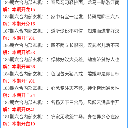
189期六合内部玄机：：春风习习轻拂面，龙马一路游江南
解：本期开龙15
188期六合内部玄机：：家中有宝一定发，特码尾睇三六八
解：本期开兔16
187期六合内部玄机：：道听途说不可信，知难而进非好汉
解：本期开马01
186期六合内部玄机：：四不两立长恨丽，汉武老儿活不来
解：本期开猴23
185期六合内部玄机：：绿林好汉大英雄，劫富济贫好人也
解：本期开羊36
184期六合内部玄机：：色胆包天猪八戒，嫦娥哪是你目标
解：本期开马01
183期六合内部玄机：：心念专注志不移；神化皆因通灵性
解：本期开羊24
182期六合内部玄机：：名扬天下三合局，风起云涌鑫字开
解：本期开虎41
181期六合内部玄机：：农家无收怨牛马。身在异乡心在家
解：本期开鼠19