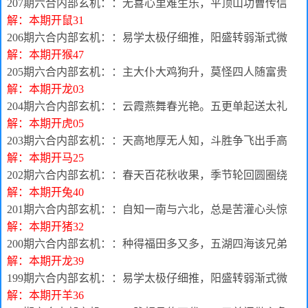
207期六合内部玄机：：无喜心里难生乐，平顶山功曹传信
解：本期开鼠31
206期六合内部玄机：：易学太极仔细推，阳盛转弱渐式微
解：本期开猴47
205期六合内部玄机：：主大仆大鸡狗升，莫怪四人随富贵
解：本期开龙03
204期六合内部玄机：：云霞燕舞春光艳。五更单起送太礼
解：本期开虎05
203期六合内部玄机：：天高地厚无人知，斗胜争飞出手高
解：本期开马25
202期六合内部玄机：：春天百花秋收果，季节轮回圆圈绕
解：本期开兔40
201期六合内部玄机：：自知一南与六北，总是苦灌心头惊
解：本期开猪32
200期六合内部玄机：：种得福田多又多，五湖四海该兄弟
解：本期开龙39
199期六合内部玄机：：易学太极仔细推，阳盛转弱渐式微
解：本期开羊36