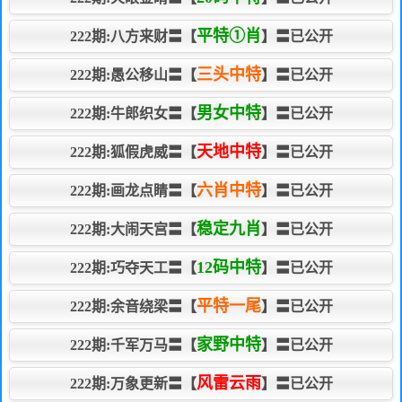
平特①肖
222期:八方来财〓【
】〓已公开
三头中特
222期:愚公移山〓【
】〓已公开
男女中特
222期:牛郎织女〓【
】〓已公开
天地中特
222期:狐假虎威〓【
】〓已公开
六肖中特
222期:画龙点睛〓【
】〓已公开
稳定九肖
222期:大闹天宫〓【
】〓已公开
12码中特
222期:巧夺天工〓【
】〓已公开
平特一尾
222期:余音绕梁〓【
】〓已公开
家野中特
222期:千军万马〓【
】〓已公开
风雷云雨
222期:万象更新〓【
】〓已公开