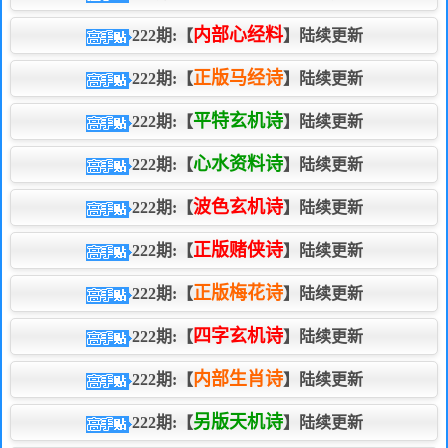
内部心经料
222期:【
】陆续更新
正版马经诗
222期:【
】陆续更新
平特玄机诗
222期:【
】陆续更新
心水资料诗
222期:【
】陆续更新
波色玄机诗
222期:【
】陆续更新
正版赌侠诗
222期:【
】陆续更新
正版梅花诗
222期:【
】陆续更新
四字玄机诗
222期:【
】陆续更新
内部生肖诗
222期:【
】陆续更新
另版天机诗
222期:【
】陆续更新