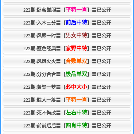
平特一肖
222期:卧薪尝胆〓【
】〓已公开
前后中特
222期:入木三分〓【
】〓已公开
男女中特
222期:风靡一时〓【
】〓已公开
家野中特
222期:蓝色经典〓【
】〓已公开
合数单双
222期:风风火火〓【
】〓已公开
极品单双
222期:分分合合〓【
】〓已公开
必中大小
222期:黄粱一梦〓【
】〓已公开
平特一肖
222期:胜人一筹〓【
】〓已公开
左右中特
222期:死不悔改〓【
】〓已公开
四肖中特
222期:前前后后〓【
】〓已公开