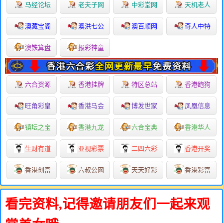
马经论坛
老夫子网
中彩堂网
天机老人
澳藏宝阁
澳洪七公
澳百顺网
奇人中特
澳铁算盘
报彩神童
六合资源
香港挂牌
特区总站
香港跑狗
旺角彩皇
香港马会
博发世家
凤凰信息
镇坛之宝
香港九龙
六合宝典
香港华人
生财有道
亚视彩票
二四六彩
香港开奖
香港创富
六叔公网
天天好彩
香港彩富
看完资料,记得邀请朋友们一起来观