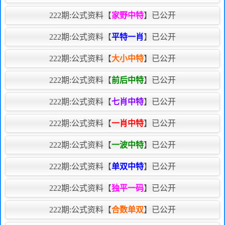
222期:
公式资料【
家野中特
】已公开
222期:
公式资料【
平特一肖
】已公开
222期:
公式资料【
大小中特
】已公开
222期:
公式资料【
前后中特
】已公开
222期:
公式资料【
七肖中特
】已公开
222期:
公式资料【
一肖中特
】已公开
222期:
公式资料【
一波中特
】已公开
222期:
公式资料【
单双中特
】已公开
222期:
公式资料【
独平一码
】已公开
222期:
公式资料【
合数单双
】已公开