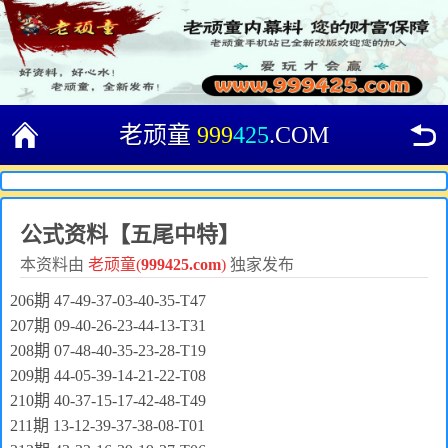
老顽童
999
425
.COM
公式资料【五尾中特】
本资料由
老顽童(
999425.com
)
独家发布
206期 47-49-37-03-40-35-T47
207期 09-40-26-23-44-13-T31
208期 07-48-40-35-23-28-T19
209期 44-05-39-14-21-22-T08
210期 40-37-15-17-42-48-T49
211期 13-12-39-37-38-08-T01