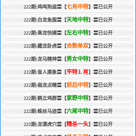
七肖中特
222期:鸡鸣狗盗〓【
】〓已公开
天地中特
222期:白龙鱼服〓【
】〓已公开
左右中特
222期:乘龙快婿〓【
】〓已公开
合数单双
222期:藏龙卧虎〓【
】〓已公开
男女中特
222期:龙马精神〓【
】〓已公开
平特⒈肖
222期:盲人摸象〓【
】〓已公开
前后中特
222期:画龙点睛〓【
】〓已公开
家野中特
222期:鹤立鸡群〓【
】〓已公开
六尾中特
222期:蛛丝马迹〓【
】〓已公开
精杀一头
222期:龙潭虎穴〓【
】〓已公开