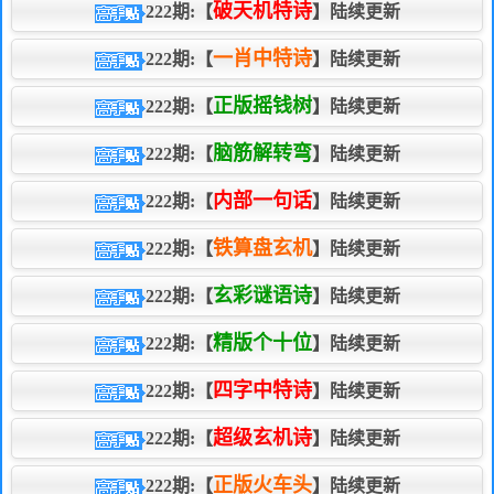
破天机特诗
222期:【
】陆续更新
一肖中特诗
222期:【
】陆续更新
正版摇钱树
222期:【
】陆续更新
脑筋解转弯
222期:【
】陆续更新
内部一句话
222期:【
】陆续更新
铁算盘玄机
222期:【
】陆续更新
玄彩谜语诗
222期:【
】陆续更新
精版个十位
222期:【
】陆续更新
四字中特诗
222期:【
】陆续更新
超级玄机诗
222期:【
】陆续更新
正版火车头
222期:【
】陆续更新