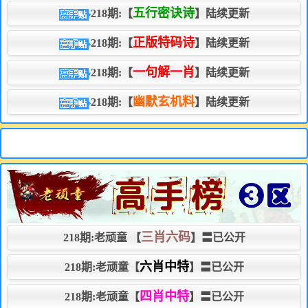
五行密诀诗
218期:【
】陆续更新
正版特码诗
218期:【
】陆续更新
一句解一肖
218期:【
】陆续更新
幽默玄机料
218期:【
】陆续更新
三肖六码
218期:老顽童 【
】〓已公开
六肖中特
218期:老顽童【
】〓已公开
四肖中特
218期:老顽童【
】〓已公开