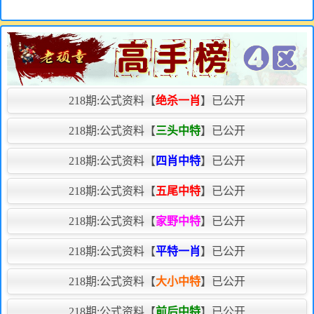
218期:
公式资料【
绝杀一肖
】已公开
218期:
公式资料【
三头中特
】已公开
218期:
公式资料【
四肖中特
】已公开
218期:
公式资料【
五尾中特
】已公开
218期:
公式资料【
家野中特
】已公开
218期:
公式资料【
平特一肖
】已公开
218期:
公式资料【
大小中特
】已公开
218期:
公式资料【
前后中特
】已公开