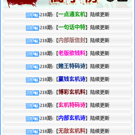
一点通玄机
218期:【
】陆续更新
一句话中特
218期:【
】陆续更新
内部版信封
218期:【
】陆续更新
老版欲钱料
218期:【
】陆续更新
赌王特码诗
218期:【
】陆续更新
赢钱玄机诗
218期:【
】陆续更新
博彩玄机料
218期:【
】陆续更新
玄机特码诗
218期:【
】陆续更新
内部玄机诗
218期:【
】陆续更新
无敌玄机料
218期:【
】陆续更新