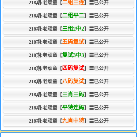
二组三连
218期:老顽童【
】〓已公开
二组平二
218期:老顽童【
】〓已公开
三组2中2
218期:老顽童【
】〓已公开
五码复试
218期:老顽童【
】〓已公开
复试3中3
218期:老顽童【
】〓已公开
四码复试
218期:老顽童【
】〓已公开
八码复试
218期:老顽童【
】〓已公开
三肖三码
218期:老顽童【
】〓已公开
平特连码
218期:老顽童【
】〓已公开
九肖中特
218期:老顽童【
】〓已公开