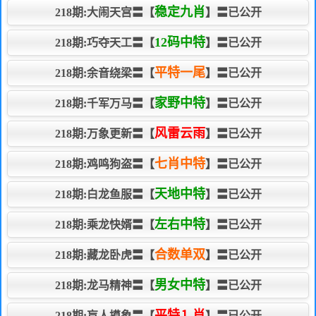
稳定九肖
218期:大闹天宫〓【
】〓已公开
12码中特
218期:巧夺天工〓【
】〓已公开
平特一尾
218期:余音绕梁〓【
】〓已公开
家野中特
218期:千军万马〓【
】〓已公开
风雷云雨
218期:万象更新〓【
】〓已公开
七肖中特
218期:鸡鸣狗盗〓【
】〓已公开
天地中特
218期:白龙鱼服〓【
】〓已公开
左右中特
218期:乘龙快婿〓【
】〓已公开
合数单双
218期:藏龙卧虎〓【
】〓已公开
男女中特
218期:龙马精神〓【
】〓已公开
平特⒈肖
218期:盲人摸象〓【
】〓已公开