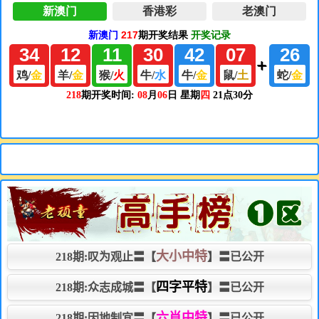
大小中特
218期:叹为观止〓【
】〓已公开
四字平特
218期:众志成城〓【
】〓已公开
六肖中特
218期:因地制宜〓【
】〓已公开