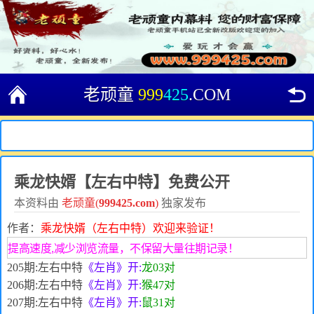
老顽童
999
425
.COM
乘龙快婿【左右中特】免费公开
本资料由
老顽童(
999425.com
)
独家发布
作者：
乘龙快婿（左右中特）欢迎来验证！
提高速度,减少浏览流量，不保留大量往期记录！
205期:左右中特
《左肖》开:
龙03对
206期:左右中特
《左肖》开:
猴47对
207期:左右中特
《左肖》开:
鼠31对