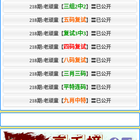
三组2中2
218期:老顽童【
】〓已公开
五码复试
218期:老顽童【
】〓已公开
复试3中3
218期:老顽童【
】〓已公开
四码复试
218期:老顽童【
】〓已公开
八码复试
218期:老顽童【
】〓已公开
三肖三码
218期:老顽童【
】〓已公开
平特连码
218期:老顽童【
】〓已公开
九肖中特
218期:老顽童【
】〓已公开