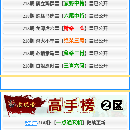
家野中特
218期:鹤立鸡群〓【
】〓已公开
六尾中特
218期:蛛丝马迹〓【
】〓已公开
精杀一头
218期:龙潭虎穴〓【
】〓已公开
绝杀三尾
218期:鸡犬不宁〓【
】〓已公开
稳杀三肖
218期:心猿意马〓【
】〓已公开
三肖六码
218期:白姐原创〓【
】〓已公开
一点通玄机
218期:【
】陆续更新