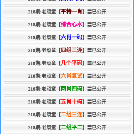
平特一肖
218期:老顽童【
】〓已公开
综合心水
218期:老顽童【
】〓已公开
六肖一码
218期:老顽童【
】〓已公开
四组三连
218期:老顽童【
】〓已公开
几个平码
218期:老顽童【
】〓已公开
六肖复试
218期:老顽童【
】〓已公开
两肖四码
218期:老顽童【
】〓已公开
五肖十码
218期:老顽童【
】〓已公开
二组三连
218期:老顽童【
】〓已公开
二组平二
218期:老顽童【
】〓已公开