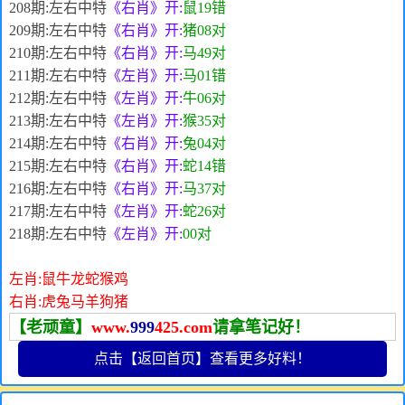
208期:左右中特
《右肖》开:
鼠19错
209期:左右中特
《右肖》开:
猪08对
210期:左右中特
《右肖》开:
马49对
211期:左右中特
《左肖》开:
马01错
212期:左右中特
《左肖》开:
牛06对
213期:左右中特
《左肖》开:
猴35对
214期:左右中特
《右肖》开:
兔04对
215期:左右中特
《右肖》开:
蛇14错
216期:左右中特
《右肖》开:
马37对
217期:左右中特
《左肖》开:
蛇26对
218期:左右中特
《左肖》开:
00对
左肖:鼠牛龙蛇猴鸡
右肖:虎兔马羊狗猪
【老顽童】
www.
999
425
.com
请拿笔记好！
点击【返回首页】查看更多好料！