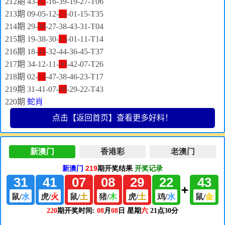
212期 43-
32
-16-39-19-27-T06
213期 09-05-12-
22
-01-15-T35
214期 29-
30
-27-38-43-31-T04
215期 19-38-30-
13
-01-11-T14
216期 18-
41
-32-44-36-45-T37
217期 34-12-11-
30
-42-07-T26
218期 02-
13
-47-38-46-23-T17
219期 31-41-07-
08
-29-22-T43
220期
蛇肖
点击【返回首页】查看更多好料！