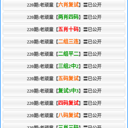
六肖复试
220期:老顽童【
】〓已公开
两肖四码
220期:老顽童【
】〓已公开
五肖十码
220期:老顽童【
】〓已公开
二组三连
220期:老顽童【
】〓已公开
二组平二
220期:老顽童【
】〓已公开
三组2中2
220期:老顽童【
】〓已公开
五码复试
220期:老顽童【
】〓已公开
复试3中3
220期:老顽童【
】〓已公开
四码复试
220期:老顽童【
】〓已公开
八码复试
220期:老顽童【
】〓已公开
三肖三码
220期:老顽童【
】〓已公开