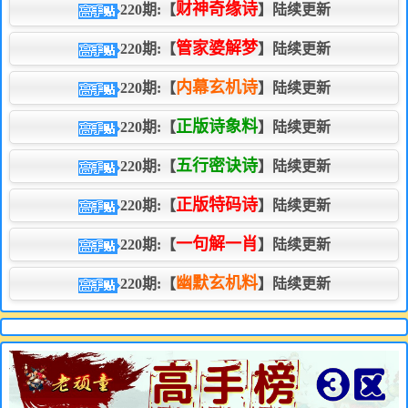
财神奇缘诗
220期:【
】陆续更新
管家婆解梦
220期:【
】陆续更新
内幕玄机诗
220期:【
】陆续更新
正版诗象料
220期:【
】陆续更新
五行密诀诗
220期:【
】陆续更新
正版特码诗
220期:【
】陆续更新
一句解一肖
220期:【
】陆续更新
幽默玄机料
220期:【
】陆续更新