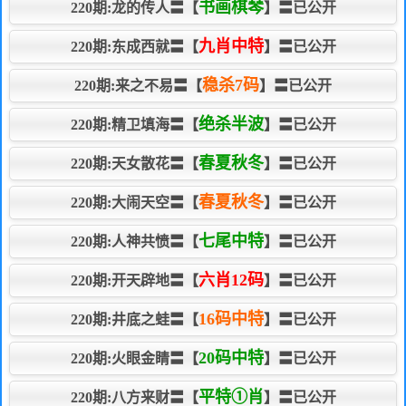
书画棋琴
220期:龙的传人〓【
】〓已公开
九肖中特
220期:东成西就〓【
】〓已公开
稳杀7码
220期:来之不易〓【
】〓已公开
绝杀半波
220期:精卫填海〓【
】〓已公开
春夏秋冬
220期:天女散花〓【
】〓已公开
春夏秋冬
220期:大闹天空〓【
】〓已公开
七尾中特
220期:人神共愤〓【
】〓已公开
六肖12码
220期:开天辟地〓【
】〓已公开
16码中特
220期:井底之蛙〓【
】〓已公开
20码中特
220期:火眼金睛〓【
】〓已公开
平特①肖
220期:八方来财〓【
】〓已公开