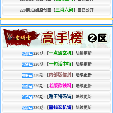
三肖六码
220期:白姐原创〓【
】〓已公开
一点通玄机
220期:【
】陆续更新
一句话中特
220期:【
】陆续更新
内部版信封
220期:【
】陆续更新
老版欲钱料
220期:【
】陆续更新
赌王特码诗
220期:【
】陆续更新
赢钱玄机诗
220期:【
】陆续更新