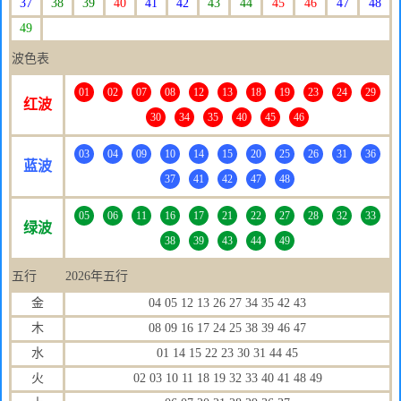
37
38
39
40
41
42
43
44
45
46
47
48
49
波色表
01
02
07
08
12
13
18
19
23
24
29
红波
30
34
35
40
45
46
03
04
09
10
14
15
20
25
26
31
36
蓝波
37
41
42
47
48
05
06
11
16
17
21
22
27
28
32
33
绿波
38
39
43
44
49
五行
2026年五行
金
04 05 12 13 26 27 34 35 42 43
木
08 09 16 17 24 25 38 39 46 47
水
01 14 15 22 23 30 31 44 45
火
02 03 10 11 18 19 32 33 40 41 48 49