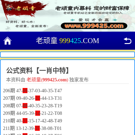
老顽童
999
425
.COM
公式资料【一肖中特】
本资料由
老顽童(
999425.com
)
独家发布
206期 47-
49
-37-03-40-35-T47
207期 09-40-26-
23
-44-13-T31
208期 07-
48
-40-35-23-28-T19
209期 44-05-39-
14
-21-22-T08
210期 40-
37
-15-17-42-48-T49
211期 13-12-39-
37
-38-08-T01