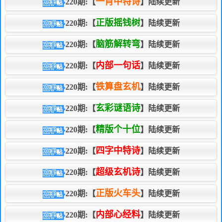
一肖中特诗
220期:【
】陆续更新
正版摇钱树
220期:【
】陆续更新
脑筋解转弯
220期:【
】陆续更新
内部一句话
220期:【
】陆续更新
铁算盘玄机
220期:【
】陆续更新
玄彩谜语诗
220期:【
】陆续更新
精版个十位
220期:【
】陆续更新
四字中特诗
220期:【
】陆续更新
超级玄机诗
220期:【
】陆续更新
正版火车头
220期:【
】陆续更新
内部心经料
220期:【
】陆续更新