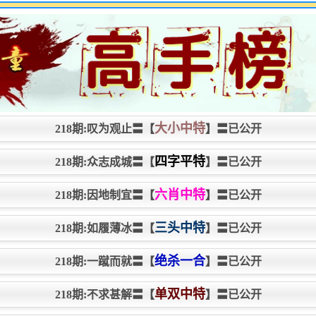
大小中特
218期:叹为观止〓【
】〓已公开
四字平特
218期:众志成城〓【
】〓已公开
六肖中特
218期:因地制宜〓【
】〓已公开
三头中特
218期:如履薄冰〓【
】〓已公开
绝杀一合
218期:一蹴而就〓【
】〓已公开
单双中特
218期:不求甚解〓【
】〓已公开