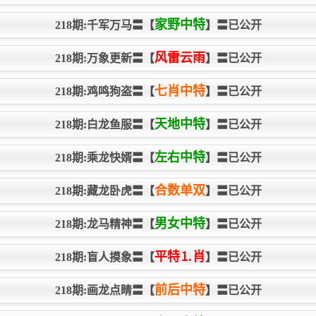
家野中特
218期:千军万马〓【
】〓已公开
风雷云雨
218期:万象更新〓【
】〓已公开
七肖中特
218期:鸡鸣狗盗〓【
】〓已公开
天地中特
218期:白龙鱼服〓【
】〓已公开
左右中特
218期:乘龙快婿〓【
】〓已公开
合数单双
218期:藏龙卧虎〓【
】〓已公开
男女中特
218期:龙马精神〓【
】〓已公开
平特⒈肖
218期:盲人摸象〓【
】〓已公开
前后中特
218期:画龙点睛〓【
】〓已公开