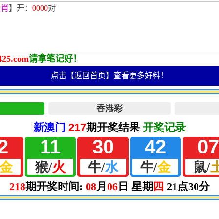
天肖
】开：
0000
对
425
.com
请拿笔记好！
点击【返回首页】查看更多好料！